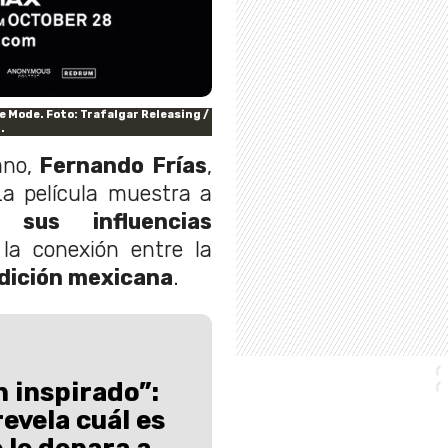
e Mode. Foto: Trafalgar Releasing /
.
ano,
Fernando Frías
,
La película muestra a
sus influencias
la conexión entre la
adición mexicana
.
n inspirado”:
evela cuál es
 le depara a