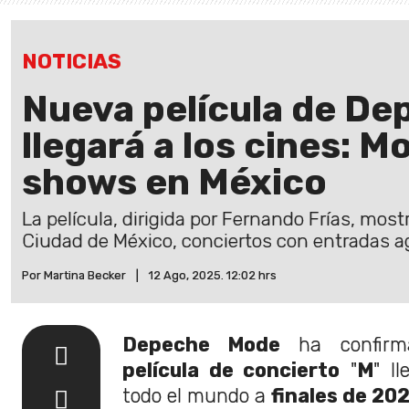
NOTICIAS
Nueva película de D
llegará a los cines: M
shows en México
La película, dirigida por Fernando Frías, most
Ciudad de México, conciertos con entradas a
Por Martina Becker
|
12 Ago, 2025. 12:02 hrs
Depeche Mode
ha confir
película de concierto
"
M
" l
todo el mundo a
finales de 20