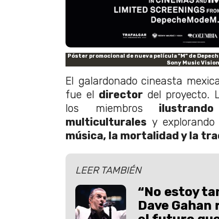
Póster promocional de nueva película "M" de Depech
Sony Music Vision
El galardonado cineasta mexic
fue el
director
del proyecto. 
los miembros
ilustrando 
multiculturales
y explorando 
música, la mortalidad y la tr
LEER TAMBIÉN
“No estoy ta
Dave Gahan r
el futuro que