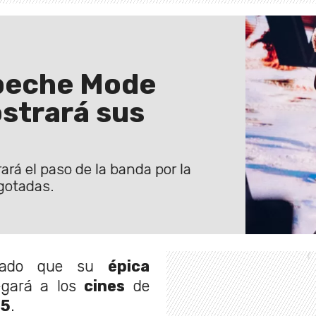
epeche Mode
ostrará sus
rará el paso de la banda por la
gotadas.
mado que su
épica
legará a los
cines
de
25
.