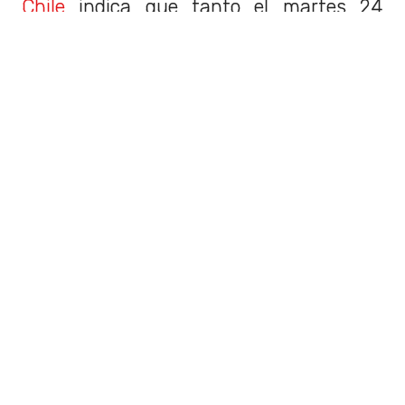
Chile
indica que tanto el martes 24
como el jueves 26, habrá una mínima
de
-1°C.
Aunque la mínima el martes
será
15°C
, mientras que dos días
después, se mantendrá en
10°C.
Fuente: DMC
Cabe señalar que esta serie de heladas
en la zona central hizo que la Dirección
Meteorológica
emitiera una
advertencia para las regiones de la