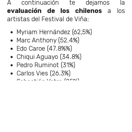
A continuación te dejamos la
evaluación de los chilenos
a los
artistas del Festival de Viña:
Myriam Hernández (62,5%)
Marc Anthony (52.4%)
Edo Caroe (47.8%%)
Chiqui Aguayo (34.8%)
Pedro Ruminot (31%)
Carlos Vies (26.3%)
Sebastián Yatra (25%)
Ha*Ash (21.9%)
Morat (18.4%)
Bacilos (15.9%)
Incubus (12.8%)
Carin León (12.7%)
Kidd Voodoo
(11.7%)