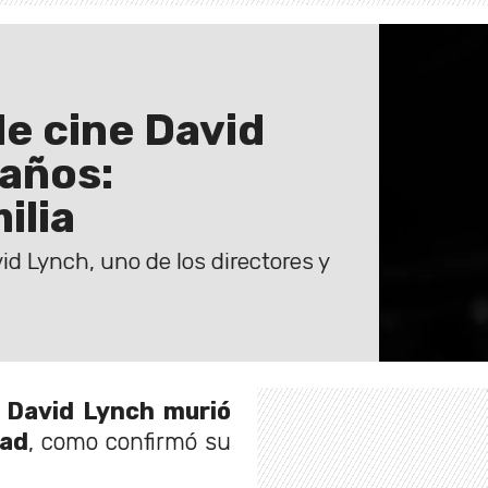
de cine David
 años:
ilia
id Lynch, uno de los directores y
r
David Lynch murió
dad
, como confirmó su