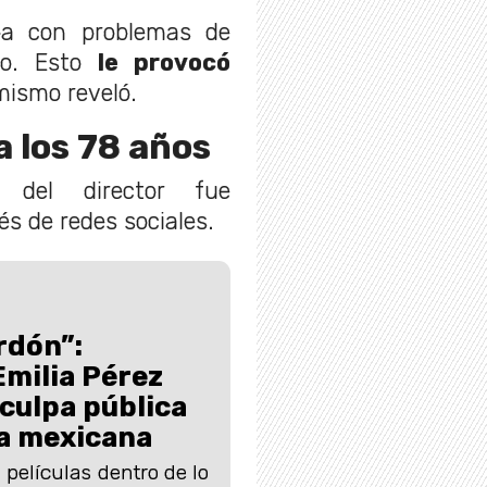
a con problemas de
do. Esto
le provocó
mismo reveló.
 los 78 años
o del director fue
és de redes sociales.
rdón”:
Emilia Pérez
sculpa pública
ia mexicana
películas dentro de lo