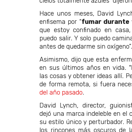
cielos totalmente azules" dijeron
Hace unos meses, David Lynch
enfisema por “
fumar durante 
que estoy confinado en casa
puedo salir. Y solo puedo camin
antes de quedarme sin oxígeno”
Asimismo, dijo que esta enferme
en sus últimos años en vida. 
las cosas y obtener ideas allí. P
de forma remota, si fuera nece
del año pasado
.
David Lynch, director, guionist
dejó una marca indeleble en el c
su estilo único y perturbador. R
los rincones más oscuros de 