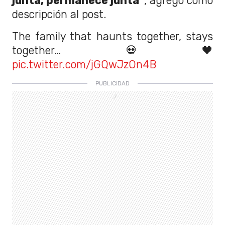
junta, permanece junta"
, agregó como
descripción al post.
The family that haunts together, stays
together…💀🖤
pic.twitter.com/jGQwJzOn4B