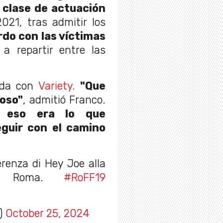
 clase de actuación
2021, tras admitir los
rdo con las víctimas
a repartir entre las
aída con
Variety.
"Que
roso"
, admitió Franco.
a,
eso era lo que
eguir con el camino
renza di Hey Joe alla
di Roma.
#RoFF19
e)
October 25, 2024