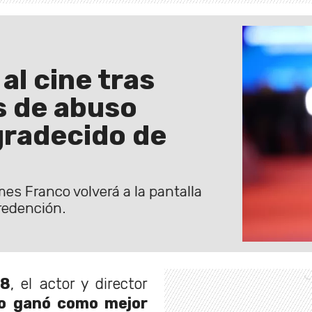
l cine tras
s de abuso
gradecido de
es Franco volverá a la pantalla
redención.
18
, el actor y director
o
ganó como mejor