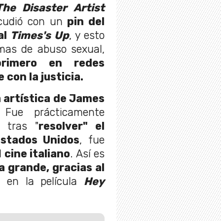
The Disaster Artist
acudió con un
pin del
al
Times's Up
, y esto
imas de abuso sexual,
rimero en redes
 con la justicia.
a artística de James
 Fue prácticamente
y tras "
resolver" el
Estados Unidos
, fue
l
cine italiano
. Así es
a grande, gracias al
i
en la película
Hey