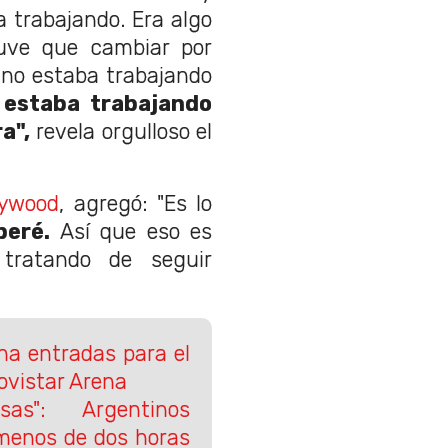
 trabajando. Era algo
uve que cambiar por
, no estaba trabajando
e
estaba trabajando
a",
revela orgulloso el
lywood
, agregó: "Es lo
peré.
Así que eso es
 tratando de seguir
 entradas para el
Movistar Arena
as": Argentinos
 menos de dos horas