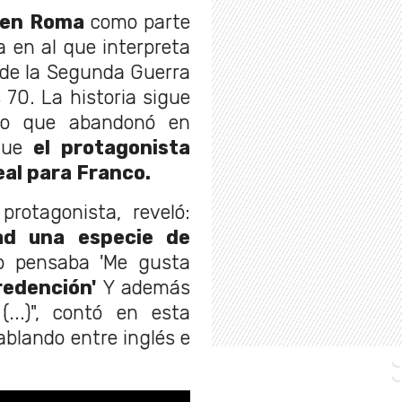
a en Roma
como parte
la en al que interpreta
o de la Segunda Guerra
 70. La historia sigue
ijo que abandonó en
que
el protagonista
eal para Franco.
rotagonista, reveló:
dad una especie de
Yo pensaba 'Me gusta
redención'
Y además
...)", contó en esta
ablando entre inglés e