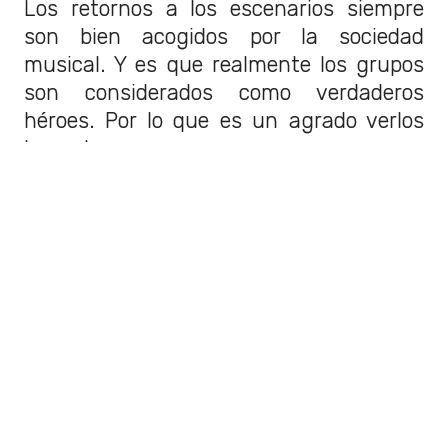
Los retornos a los escenarios siempre
son bien acogidos por la sociedad
musical. Y es que realmente los grupos
son considerados como verdaderos
héroes. Por lo que es un agrado verlos
hacer lo suyo.
Varios son los conjuntos que accedieron
en su momento a hacer giras de reunión,
generando toda una euforia. Lo que
además genera muchos ingresos
descomunales.