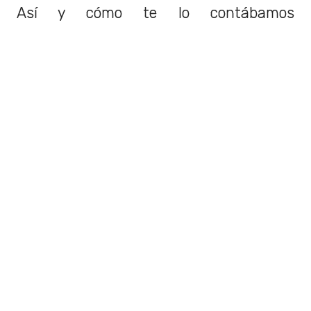
Así y cómo te lo contábamos
anteriormente, fue hace pocos días que
Ozzy Osbourne, junto a
Geezer Butle
r,
decidieron colaborar para la Premier
League.