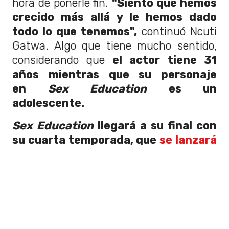
hora de ponerle fin.
"Siento que hemos
crecido más allá y le hemos dado
todo lo que tenemos",
continuó Ncuti
Gatwa. Algo que tiene mucho sentido,
considerando que
el actor tiene 31
años mientras que su personaje
en
Sex Education
es un
adolescente.
Sex Education
llegará a su final con
su cuarta temporada, que
se lanzará
el 21 de septiembre en Netflix
.
Anteriomente, Ncuti Gatwa ya había
confirmado que la cuarta sería su última
temporada,
incluso si el show hubiera
continuado más allá.