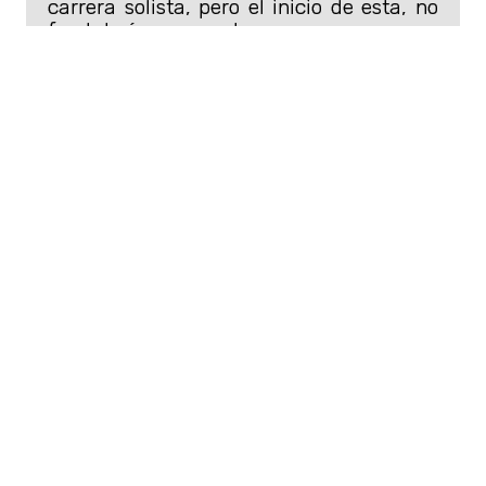
carrera solista, pero el inicio de esta, no
fue tal cómo esperaba.
Además, busca revalidar sus títulos de
«Mejor Destino Romántico» por el
desierto de Atacama y de «Mejor Destino
de Sudamérica», así como obtener el
premio en otras catorce categorías en
los World Travel Awards.
Cómo votar
Puedes por Chile en las nominaciones
World Travel Awards hasta el 9 de julio
siguiendo estos pasos.
Ingresa en este enlace
.