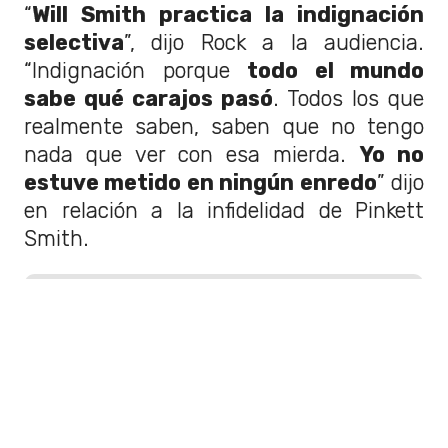
“
Will Smith practica la indignación
selectiva
”, dijo Rock a la audiencia.
“Indignación porque
todo el mundo
sabe qué carajos pasó
. Todos los que
realmente saben, saben que no tengo
nada que ver con esa mierda.
Yo no
estuve metido en ningún enredo
” dijo
en relación a la infidelidad de Pinkett
Smith.
LEER TAMBIÉN
Premios Oscar: La inédita
decisión que tomaron tras
cachetazo de Will Smith
La ceremonia de la Academia se llevará a
cabo del 12 de marzo. Sin embargo, esta