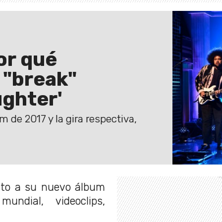
or qué
 "break"
ughter'
 de 2017 y la gira respectiva,
nto a su nuevo álbum
undial, videoclips,