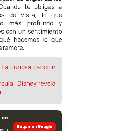
Cuando te obligas a
os de vista, lo que
ho más profundo y
es con un sentimiento
 qué hacemos lo que
Paramore.
 La curiosa canción
rsula: Disney revela
a
 en
Seguir en Google
dos