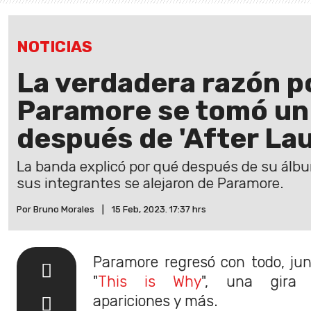
NOTICIAS
La verdadera razón p
Paramore se tomó un
después de 'After La
La banda explicó por qué después de su álbum
sus integrantes se alejaron de Paramore.
Por Bruno Morales
|
15 Feb, 2023. 17:37 hrs
Paramore regresó con todo, ju
"
This is Why
", una gira m
apariciones y más.