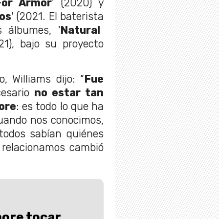
For Armor
' (2020) y
os
' (2021. El baterista
 álbumes, '
Natural
21), bajo su proyecto
 Williams dijo: “
Fue
cesario
no estar tan
ore
: es todo lo que ha
cuando nos conocimos,
 todos sabían quiénes
 relacionamos cambió
ore tocar