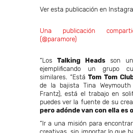
Ver esta publicación en Instagr
Una publicación compar
(@paramore)
“Los
Talking Heads
son un 
ejemplificando un grupo c
similares. “Está
Tom Tom Clu
de la bajista Tina Weymouth 
Frantz), está el trabajo en sol
puedes ver la fuente de su crea
pero adónde van con ella es 
“Ir a una misión para encontra
creativas, sin importar lo que 