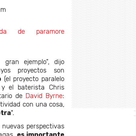
am
tida de paramore
gran ejemplo”, dijo
uyos proyectos son
b
(el proyecto paralelo
y el baterista Chris
itario de
David Byrne
:
tividad con una cosa,
otra
".
r nuevas perspectivas
hagas,
es importante