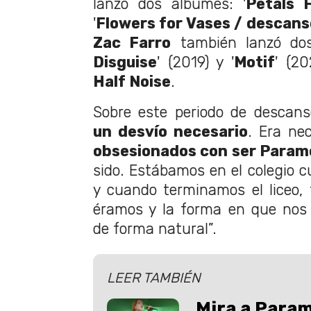
lanzó dos álbumes: '
Petals 
'
Flowers for Vases / descans
Zac Farro
también lanzó dos
Disguise
' (2019) y '
Motif
' (20
Half Noise
.
Sobre este periodo de descanso,
un desvío necesario
. Era ne
obsesionados con ser Param
sido. Estábamos en el colegio 
y cuando terminamos el liceo,
éramos y la forma en que nos
de forma natural”.
LEER TAMBIÉN
Mira a Param