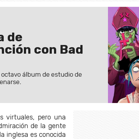
a de
nción con Bad
l octavo álbum de estudio de
renarse.
 virtuales, pero una
dmiración de la gente
da inglesa es conocida