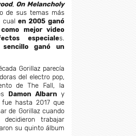
wood
,
On Melancholy
no de sus temas más
el cual
en 2005 ganó
 como mejor video
ectos especiale
s.
sencillo ganó un
cada Gorillaz parecía
oras del electro pop,
ento de The Fall, la
res
Damon Albarn
y
 fue hasta 2017 que
r de Gorillaz cuando
decidieron trabajar
aron su quinto álbum