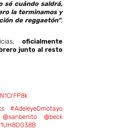
o sé cuándo saldrá,
ero la terminamos y
ción de reggaetón"
,
icias,
oficialmente
rero junto al resto
kN1CrFP8k
ks
#AdeleyeOmotayo
n
@sanbenito
@beck
m/f1UH8DG38B