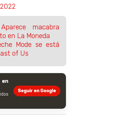
 2022
 Aparece macabra
rto en La Moneda
eche Mode se está
Last of Us
 en
Seguir en Google
dos