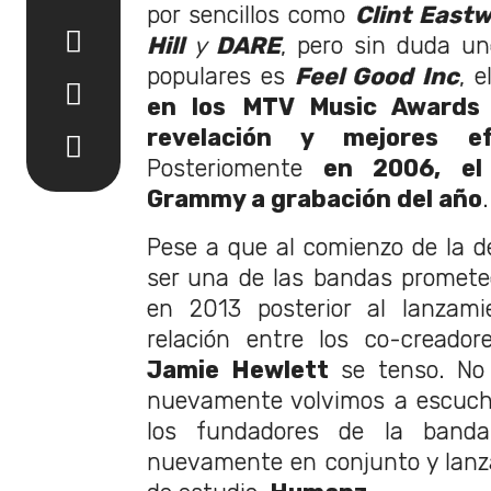
por sencillos como
Clint East
Hill
y
DARE
, pero sin duda u
populares es
Feel Good Inc
, 
en los MTV Music Awards
revelación y mejores ef
Posteriomente
en 2006, el 
Grammy a grabación del año
.
Pese a que al comienzo de la dé
ser una de las bandas prometed
en 2013 posterior al lanzami
relación entre los co-creado
Jamie Hewlett
se tenso. No
nuevamente volvimos a escucha
los fundadores de la banda 
nuevamente en conjunto y lanz