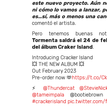
este nuevo proyecto. Aún n
ni cómo lo vamos a lanzar, p
es…sí, más o menos una can
comentó el artista.
Pero tenemos buenas not
Tormenta saldrá el 24 de feb
del álbum Craker Island
.
Introducing Cracker Island
💥 THE NEW ALBUM 💥
Out February 2023
Pre-order now 🫶
https://t.co/C
⚡️
@Thundercat
@StevieNic
@tameimpala
@bootiebrow
#crackerisland
pic.twitter.co