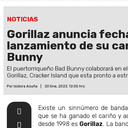
NOTICIAS
Gorillaz anuncia fech
lanzamiento de su ca
Bunny
El puertorriqueño Bad Bunny colaborará en e
Gorillaz, Cracker Island que esta pronto a est
Por Isidora Acuña
|
20 Ene, 2023. 12:05 hrs
Existe un sinnúmero de bandas
que se ha ganado el cariño y a
desde 1998 es
Gorillaz
. La ban