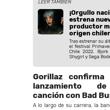
LEER TAMBIÉN
¡Orgullo naci
estrena nue
productor m
origen chile
Tras estrenar su ál
el festival Primav
Chile 2022, Bjor
Shygirl y Sega Bod
Gorillaz confirma
lanzamiento 
canción con Bad B
A lo largo de su carrera, la ba