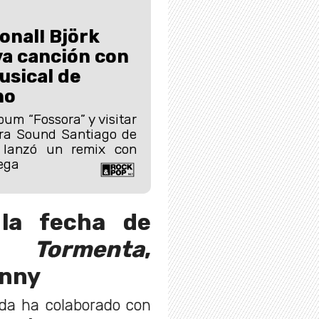
onal! Björk
va canción con
usical de
no
bum “Fossora” y visitar
era Sound Santiago de
k lanzó un remix con
ega
 la fecha de
de
Tormenta
,
unny
nda ha colaborado con