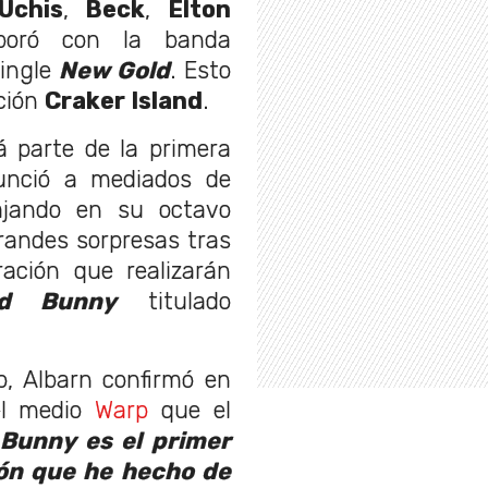
 Uchis
,
Beck
,
Elton
boró con la banda
single
New Gold
. Esto
ción
Craker Island
.
 parte de la primera
unció a mediados de
ajando en su octavo
randes sorpresas tras
ración que realizarán
d Bunny
titulado
o, Albarn confirmó en
 el medio
Warp
que el
Bunny es el primer
ión que he hecho de