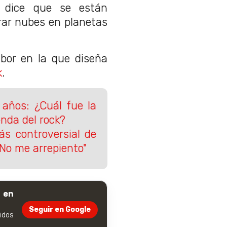
, dice que se están
rar nubes en planetas
abor en la que diseña
k
.
8 años: ¿Cuál fue la
nda del rock?
ás controversial de
"No me arrepiento"
 en
Seguir en Google
dos