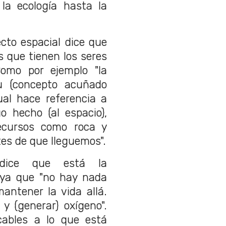
 la ecología hasta la
ecto espacial dice que
s que tienen los seres
omo por ejemplo "la
tu (concepto acuñado
cual hace referencia a
o hecho (al espacio),
ecursos como roca y
es de que lleguemos".
ice que está la
l ya que "no hay nada
antener la vida allá.
 y (generar) oxígeno".
ables a lo que está