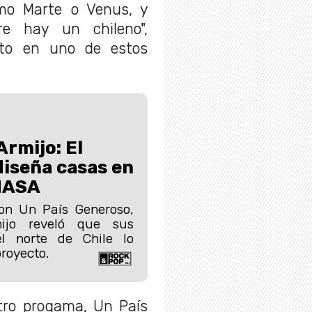
omo Marte o Venus, y
re hay un chileno",
lto en uno de estos
Armijo: El
diseña casas en
NASA
on Un País Generoso,
ijo reveló que sus
el norte de Chile lo
proyecto.
tro progama, Un País