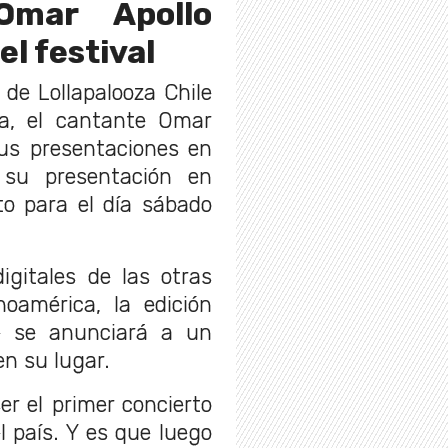
Omar Apollo
l festival
 de Lollapalooza Chile
da, el cantante Omar
sus presentaciones en
 su presentación en
to para el día sábado
igitales de las otras
noamérica, la edición
e se anunciará a un
en su lugar.
r el primer concierto
l país. Y es que luego