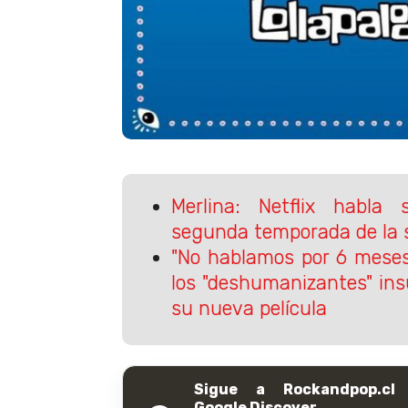
Merlina: Netflix habla 
segunda temporada de la s
"No hablamos por 6 meses"
los "deshumanizantes" ins
su nueva película
Sigue a Rockandpop.cl
Google Discover