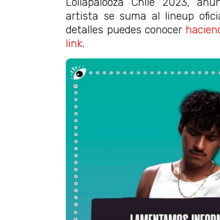
Lollapalooza Chile 2023, an
artista se suma al lineup ofici
detalles puedes conocer
haciend
link
.