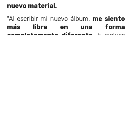
nuevo material.
"Al escribir mi nuevo álbum,
me siento
más libre en una forma
completamente diferente.
E incluso
con mayor control del que creía", señaló
Dua Lipa a Vogue Australia
sobre este
nuevo disco. Sin embargo, por ahora no
tenemos información de cuándo
podremos escuchar su nuevo proyecto.