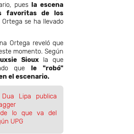
ario, pues
la escena
 favoritas de los
 Ortega se ha llevado
na Ortega reveló que
a este momento. Según
ouxsie Sioux
la que
rando que
le "robó"
n el escenario.
 Dua Lipa publica
Jagger
de lo que va del
egún UPG