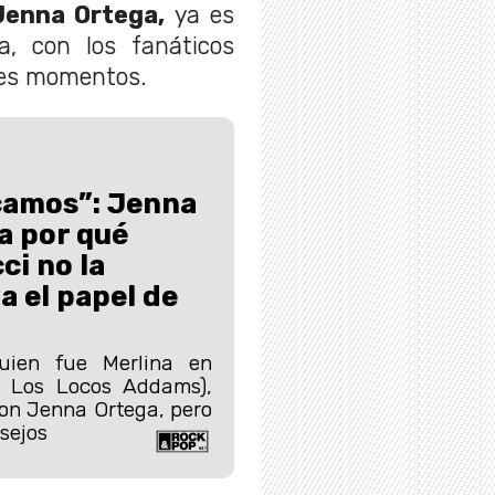
Jenna Ortega,
ya es
a, con los fanáticos
ores momentos.
camos”: Jenna
a por qué
ci no la
a el papel de
quien fue Merlina en
e Los Locos Addams),
on Jenna Ortega, pero
nsejos