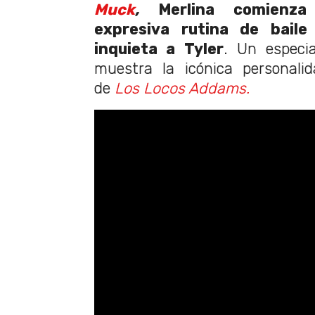
Muck
,
Merlina comienz
expresiva rutina de baile
inquieta a Tyler
. Un especi
muestra la icónica personali
de
Los Locos Addams.