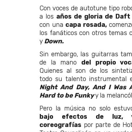
Con voces de autotune tipo rob
a los
años de gloria de Daft
con una
capa rosada,
comenzó
los fanáticos con otros temas
y
Down.
Sin embargo, las guitarras tamb
de la mano
del propio voc
Quienes al son de los sinteti
todo su talento instrumental
Night And Day, And I Was 
Hard to be Funky
y la melancó
Pero la música no solo estuv
bajo efectos de luz, 
coreografías
por parte de Hot 