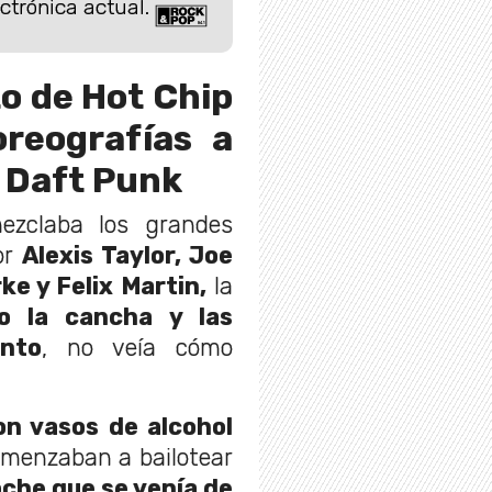
ctrónica actual.
o de Hot Chip
oreografías a
o Daft Punk
zclaba los grandes
or
Alexis Taylor, Joe
ke y Felix Martin,
la
do la cancha y las
into
, no veía cómo
on vasos de alcohol
menzaban a bailotear
che que se venía de