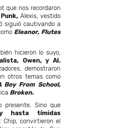
ot que nos recordaron
 Punk,
Alexis, vestido
 siguió cautivando a
 como
Eleanor, Flutes
ién hicieron lo suyo,
alista, Owen, y Al.
zadores, demostraron
 en otros temas como
A Boy From School,
lica
Broken.
o presente. Sino que
y hasta tímidas
Chip, convirtieron el