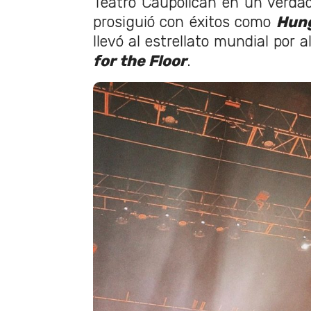
Teatro Caupolicán en un verda
prosiguió con éxitos como
Hung
llevó al estrellato mundial por 
for the Floor
.