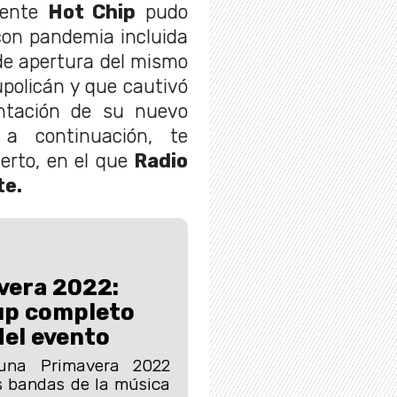
mente
Hot Chip
pudo
 con pandemia incluida
de apertura del mismo
policán y que cautivó
ntación de su nuevo
 a continuación, te
erto, en el que
Radio
te.
vera 2022:
up completo
del evento
auna Primavera 2022
s bandas de la música