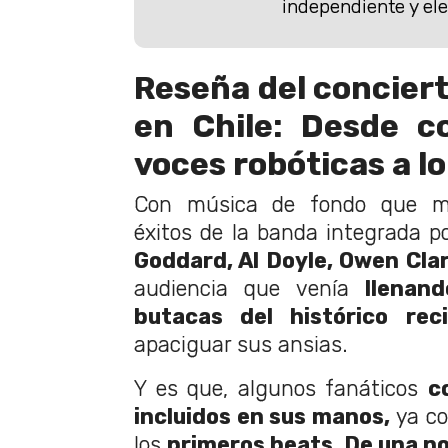
independiente y ele
Reseña del conciert
en Chile: Desde c
voces robóticas a l
Con música de fondo que me
éxitos de la banda integrada p
Goddard, Al Doyle, Owen Clar
audiencia que venía
llenan
butacas del histórico rec
apaciguar sus ansias.
Y es que, algunos fanáticos
c
incluidos en sus manos,
ya co
los
primeros beats. De una no