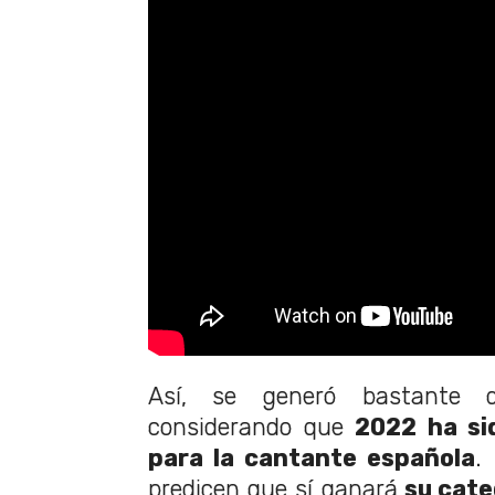
Así, se generó bastante d
considerando que
2022 ha sid
para la cantante española
.
predicen que sí ganará
su cate