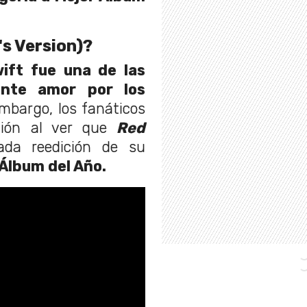
.
's Version)?
wift fue una de las
ante amor por los
mbargo, los fanáticos
ción al ver que
Red
ada reedición de su
Álbum del Año.