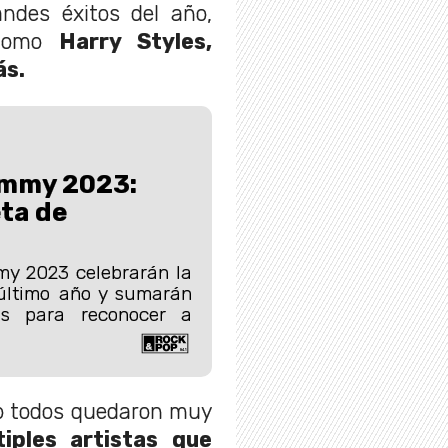
ndes éxitos del año,
 como
Harry Styles,
ás.
ammy 2023:
ta de
y 2023 celebrarán la
último año y sumarán
as para reconocer a
o todos quedaron muy
iples artistas que