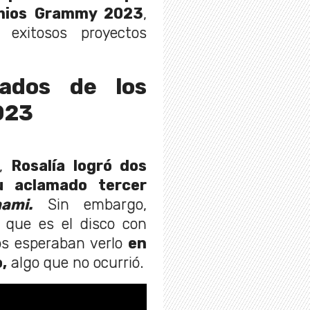
emios Grammy 2023
,
exitosos proyectos
dados de los
023
3,
Rosalía logró dos
u aclamado tercer
ami.
Sin embargo,
y que es el disco con
os esperaban verlo
en
,
algo que no ocurrió.