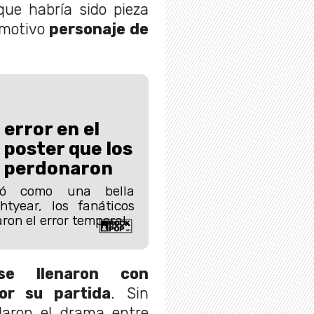
que habría sido pieza
 emotivo
personaje de
 error en el
 poster que los
o perdonaron
zó como una bella
htyear, los fanáticos
ron el error temporal.
 llenaron con
or su partida
. Sin
daron el drama entre