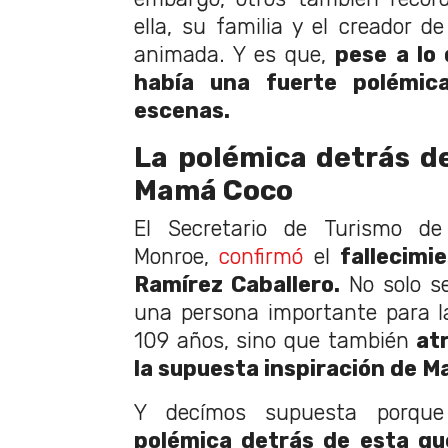
ella, su familia y el creador d
animada. Y es que,
pese a lo 
había una fuerte polémic
escenas.
La polémica detrás d
Mamá Coco
El Secretario de Turismo de
Monroe,
confirmó
el
fallecimi
Ramírez Caballero.
No solo se
una persona importante para 
109 años, sino que también
at
la supuesta inspiración de 
Y decímos supuesta porq
polémica detrás de esta qu