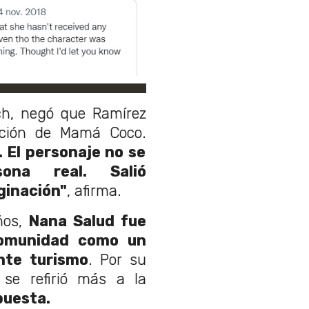
ch, negó que Ramírez
ración de Mamá Coco.
. El personaje no se
ona real. Salió
ginación"
, afirma.
os,
Nana Salud fue
comunidad como un
nte turismo
. Por su
 se refirió más a la
puesta.