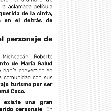
e la aclamada película
querida de la cinta,
a en el detrás de
el personaje de
 Michoacán, Roberto
ento de María Salud
 había convertido en
la comunidad con sus
rajo turismo por ser
Mamá Coco.
ue
existe una gran
erido personaje
. En