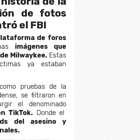
historia de la
ión de fotos
tró el FBI
lataforma de foros
unas
imágenes que
de Milwaykee.
Estas
ctimas ya estaban
 como pruebas de la
ense, se filtraron en
urgir el denominado
n TikTok.
Donde el
ids del asesino y
nales.