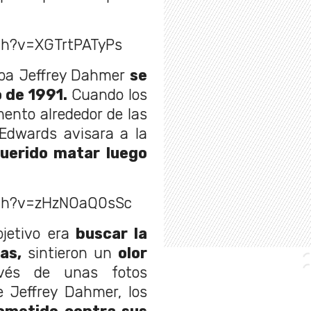
ch?v=XGTrtPATyPs
aba Jeffrey Dahmer
se
o de 1991.
Cuando los
mento alrededor de las
Edwards avisara a la
querido matar luego
tch?v=zHzNOaQ0sSc
jetivo era
buscar la
as,
sintieron un
olor
avés de unas fotos
e Jeffrey Dahmer, los