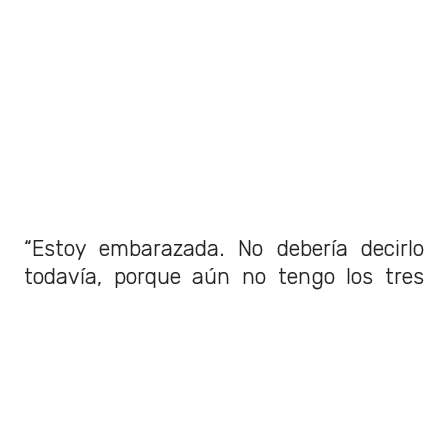
“Estoy embarazada. No debería decirlo
todavía, porque aún no tengo los tres
meses, se supone que
hay que esperar
los tres meses para contarlo; pero
es que ya no puedo,
ya no puedo seguir
un día más… Me siento a medias de
alguna manera”. Dijo la cantante en ese
momento.