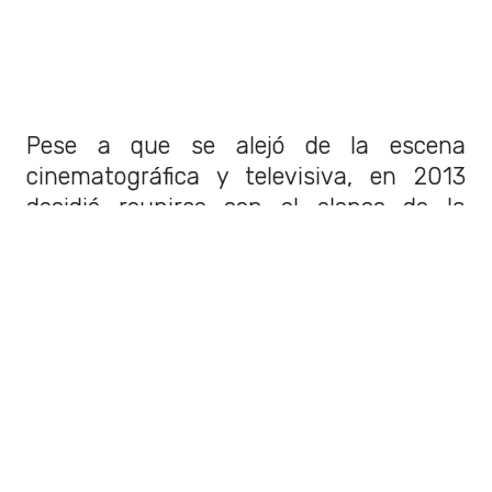
Pese a que se alejó de la escena
cinematográfica y televisiva, en 2013
decidió reunirse con el elenco de la
película que lo llevó al estrellato en
Afternoon Tea, a Matilda Reunion
.