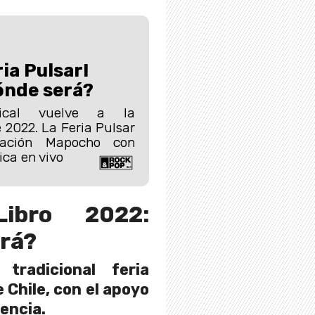
ria Pulsar!
ónde será?
ical vuelve a la
 2022. La Feria Pulsar
tación Mapocho con
ica en vivo
Libro 2022:
rá?
 tradicional feria
 Chile, con el apoyo
dencia.