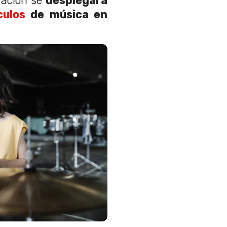
ración se
desplegará
culos
de música en