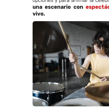
opciones y para animar la celeb
una escenario con
espectá
vivo.