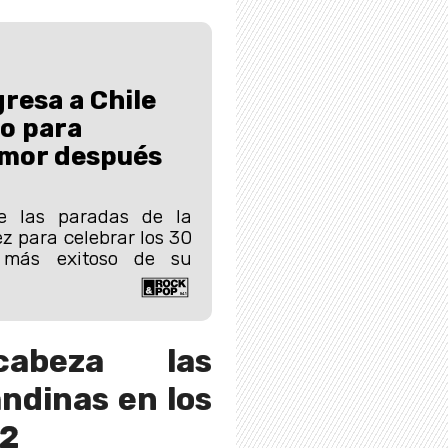
gresa a Chile
o para
amor después
e las paradas de la
z para celebrar los 30
 más exitoso de su
abeza las
ndinas en los
22