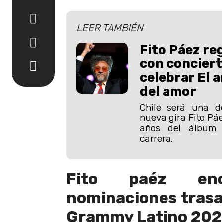
LEER TAMBIÉN
Fito Páez re
con conciert
celebrar El 
del amor
Chile será una d
nueva gira Fito Páe
años del álbum
carrera.
Fito paéz enc
nominaciones trasa
Grammy Latino 20