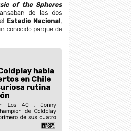
sic of the Spheres
cansaban de las dos
 el
Estadio Nacional
,
 un conocido parque de
Coldplay habla
ertos en Chile
curiosa rutina
ión
con Los 40 , Jonny
Champion de Coldplay
primero de sus cuatro
.