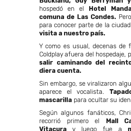
Buckland, Guy Berryman y
hospedó en el
Hotel Manda
comuna de Las Condes.
Pero
para conocer parte de la ciuda
visita a nuestro país.
Y como es usual, decenas de f
Coldplay afuera del hospedaje, p
salir caminando del recint
diera cuenta.
Sin embargo, se viralizaron alg
aparece el vocalista.
Tapad
mascarilla
para ocultar su iden
Según algunos fanáticos, Chri
recorrió primero el
Mall C
Vitacura
y luego fue a