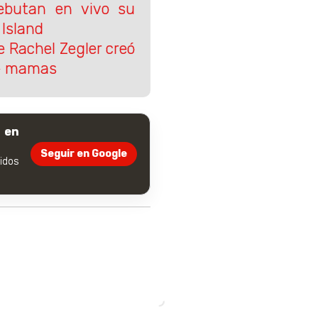
debutan en vivo su
Island
e Rachel Zegler creó
de mamas
 en
Seguir en Google
dos