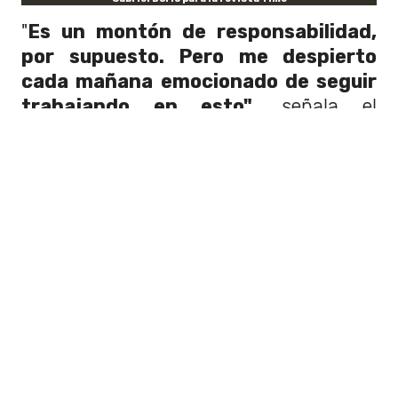
"
Es un montón de responsabilidad,
por supuesto. Pero me despierto
cada mañana emocionado de seguir
trabajando en esto"
, señala el
mandatario sobre su cargo. Además,
discute sobre su visión de los cambios
sociales, siendo parte de lo que la revista
nombra como una
renovación de la
izquierda latinoamericana.
"Creo que como sociedad
deberíamos aspirar a formas de
organización que vayan más allá del
capitalismo"
, comentó Gabriel Boric a
la revista Time. "Pero no es como que
pueda decir,
'el capitalismo se termina