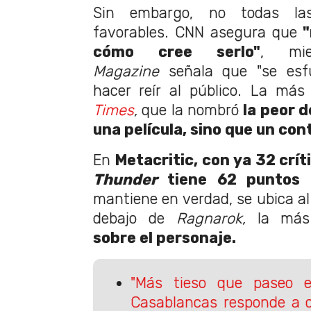
Sin embargo, no todas las
favorables. CNN asegura que
"
cómo cree serlo"
, mi
Magazine
señala que "se esf
hacer reír al público. La má
Times
,
que la nombró
la peor d
una película, sino que un con
En
Metacritic, con ya 32 crít
Thunder
tiene 62 puntos 
mantiene en verdad, se ubica a
debajo de
Ragnarok,
la má
sobre el personaje.
"Más tieso que paseo en
Casablancas responde a c