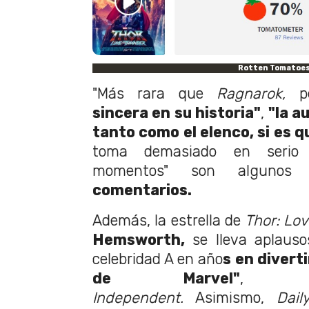
Rotten Tomatoe
"Más rara que
Ragnarok,
p
sincera en su historia"
,
"la au
tanto como el elenco, si es q
toma demasiado en serio y
momentos" son alguno
comentarios.
Además, la estrella de
Thor: Lo
Hemsworth,
se lleva aplauso
celebridad A en año
s en divert
de Marvel"
, 
Independent.
Asimismo,
Dai