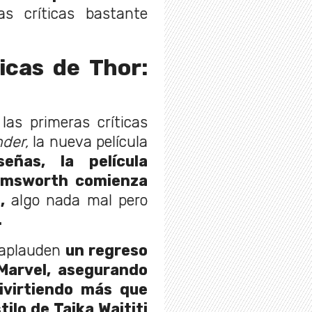
s críticas bastante
icas de Thor:
las primeras críticas
nder,
la nueva película
as, la película
emsworth comienza
,
algo nada mal pero
.
 aplauden
un regreso
Marvel, asegurando
ivirtiendo más que
stilo de Taika Waititi