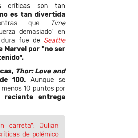
 críticas son tan
no es tan divertida
entras que
Time
uerza demasiado" en
s dura fue de
Seattle
e Marvel por "no ser
tenido".
icas,
Thor: Love and
de 100.
Aunque se
l menos 10 puntos por
s
reciente entrega
 carreta": Julian
ríticas de polémico