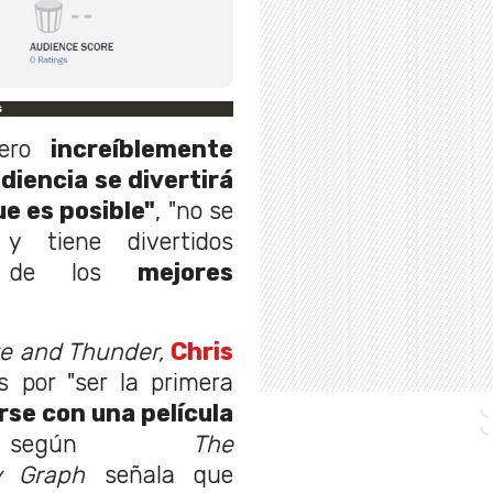
s
ero
increíblemente
diencia se divertirá
ue es posible"
, "no se
 tiene divertidos
s de los
mejores
ve and Thunder,
Chris
s por "ser la primera
irse con una película
según
The
ly Graph
señala que