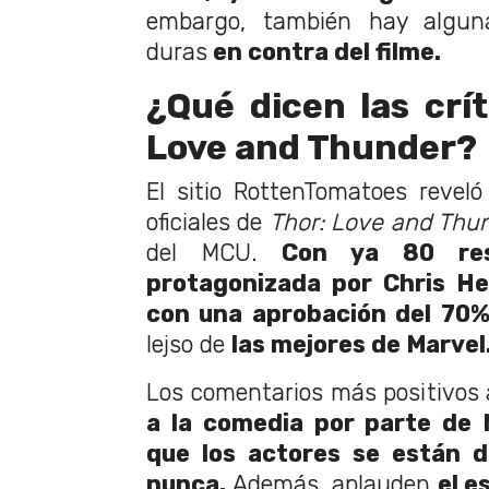
embargo, también hay alguna
duras
en contra del filme.
¿Qué dicen las crít
Love and Thunder?
El sitio RottenTomatoes reveló 
oficiales de
Thor: Love and Thu
del MCU.
Con ya 80 reseñ
protagonizada por Chris H
con una aprobación del 70%
lejso de
las mejores de Marvel
Los comentarios más positivos
a la comedia por parte de 
que los actores se están d
nunca.
Además, aplauden
el e