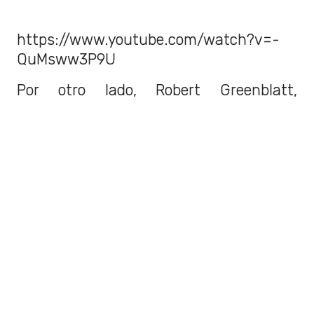
https://www.youtube.com/watch?v=-
QuMsww3P9U
Por otro lado, Robert Greenblatt,
expresidente de la
empresa matriz de
HBO, WarnerMedia,
agregó lo
siguiente. “
No fue imposible de ver ni
horrible ni nada por el estilo.
Fue muy
bien producido y se veía extraordinario.
Pero
no me llevó al mismo lugar que la
serie original".
"No tenía esa profundidad y riqueza que
tenía el piloto de la serie original". Añadió
al respecto.