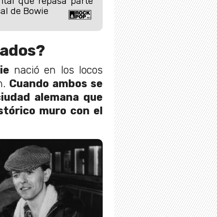
ntal que repasa parte
cal de Bowie
tados?
ie
nació en los locos
n.
Cuando ambos se
 ciudad alemana que
stórico muro con el