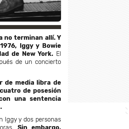
 no terminan allí. Y
 1976, Iggy y Bowie
dad de New York.
El
pués de un concierto
r de media libra de
 cuatro de posesión
 con una sentencia
.
n Iggy y dos personas
oras.
Sin embargo,