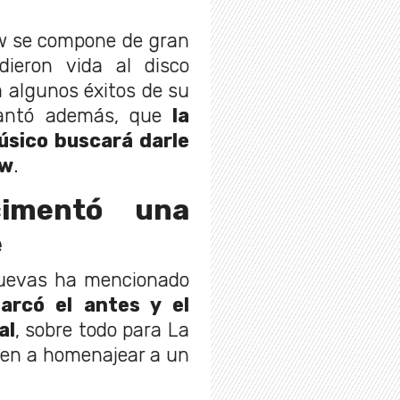
ow se compone de gran
ieron vida al disco
 algunos éxitos de su
lantó además, que
la
sico buscará darle
ow
.
imentó una
e
Cuevas ha mencionado
arcó el antes y el
al
, sobre todo para La
nen a homenajear a un