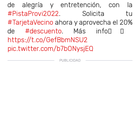
de alegría y entretención, con la
#PistaProvi2022
. Solicita tu
#TarjetaVecino
ahora y aprovecha el 20%
de
#descuento
. Más info👉🏽
https://t.co/GefBbmNSU2
pic.twitter.com/b7bONysjEQ