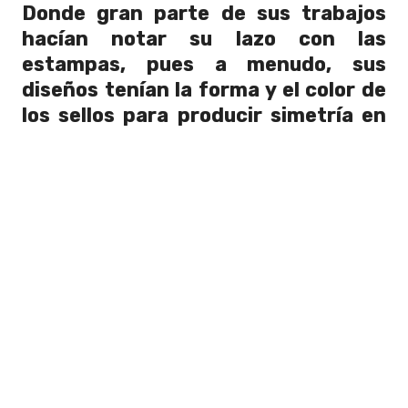
Donde gran parte de sus trabajos
hacían notar su lazo con las
estampas, pues a menudo, sus
diseños tenían la forma y el color de
los sellos para producir simetría en
la página.
"El álbum es una sorprendente visión
de los primeros años de vida de un
hombre que es recordado en todo el
mundo por su increíble destreza
musical y presencia teatral en el
escenario"
. Concluyó Tomlinson.