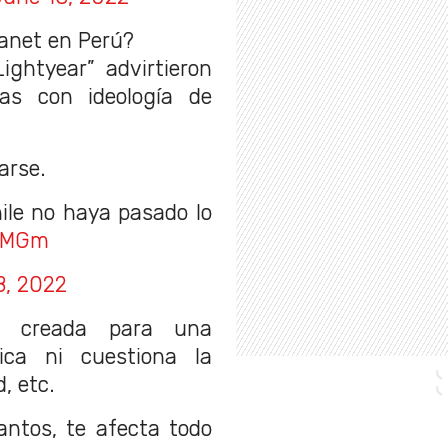
lanet en Perú?
Lightyear” advirtieron
as con ideología de
arse.
ile no haya pasado lo
NQMGm
8, 2022
 creada para una
ica ni cuestiona la
, etc.
antos, te afecta todo