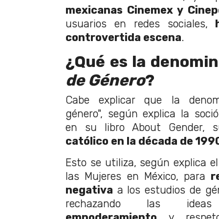
mexicanas Cinemex y Cinepo
usuarios en redes sociales,
controvertida escena
.
¿Qué es la denomi
de Género
?
Cabe explicar que la denom
género", según explica la soci
en su libro About Gender, s
católico en la década de 199
Esto se utiliza, según explica e
las Mujeres en México, para
r
negativa
a los estudios de gé
rechazando las idea
empoderamiento
y respe