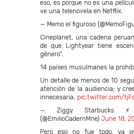
eso, es porque no es una películ
ve una telenovela en Netflix.
— Memo el figuroso (@MemoFig
Cineplanet, una cadena peruan
de que Lightyear tiene escen
género”.
14 países musulmanes la prohib
Un detalle de menos de 10 seg
atención de la audiencia; y cre
innecesaria.
pic.twitter.com/t
— Ziggy Starbucks ⚡️(E
(@EmilioCadernMne)
June 18, 2
Pero eso no fue todo, ya q