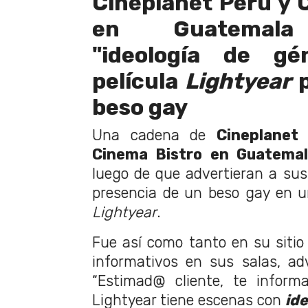
Cineplanet Perú y 
en Guatemala 
"ideología de gé
película
Lightyear
p
beso gay
Una cadena de
Cineplanet
Cinema Bistro en Guatema
luego de que advertieran a sus 
presencia de un beso gay en u
Lightyear
.
Fue así como tanto en su siti
informativos en sus salas, advi
“Estimad@ cliente, te inform
Lightyear tiene escenas con
id