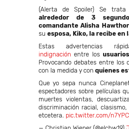
(Alerta de Spoiler) Se tra
alrededor de 3 segundo
comandante Alisha Hawtho
su
esposa, Kiko, la recibe en 
Estas advertencias rápi
indignación
entre los
usuarios
Provocando debates entre los 
con la medida y con
quienes es
Que yo sepa nunca Cineplanet
espectadores sobre películas 
muertes violentas, descuartiza
discriminación racial, clasismo
etcetera.
pic.twitter.com/n7YP
— Christian Wiener (@elchw19)