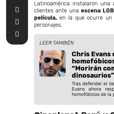
Latinoamérica instalaron una 
clientes ante una
escena LGB
película,
en la que ocurre u
personajes.
LEER TAMBIÉN
Chris Evans 
homofóbicos
“Morirán co
dinosaurios
Tras defender el be
Evans ahora resp
homofóbicos de la p