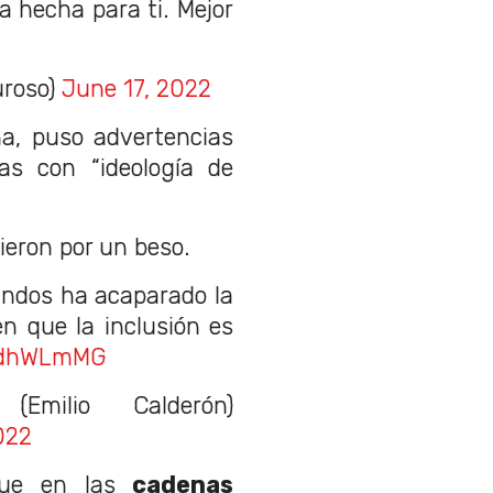
a hecha para ti. Mejor
uroso)
June 17, 2022
a, puso advertencias
as con “ideología de
ieron por un beso.
undos ha acaparado la
en que la inclusión es
jFdhWLmMG
milio Calderón)
022
ue en las
cadenas