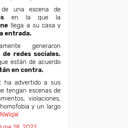
ta de una escena de
s
en la que la
rne
llega a su casa y
la entrada.
damente generaron
 de redes sociales.
que están de acuerdo
tán en contra.
 ha advertido a sus
que tengan escenas de
mientos, violaciones,
, homofobia y un largo
CNWIqW
June 18, 2022