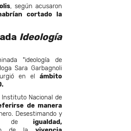
lis
, según acusaron
habrían cortado la
nada
Ideología
inada "ideología de
óloga Sara Garbagnoli
urgió en el
ámbito
0.
l Instituto Nacional de
eferirse de manera
nero. Desestimando y
s de
igualdad,
to de la
vivencia