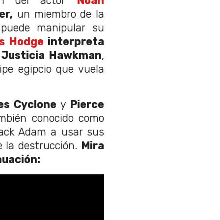
ión del actor
Noah
er,
un miembro de la
 puede manipular su
is Hodge
interpreta
la Justicia Hawkman
,
ipe egipcio que vuela
es Cyclone
y
Pierce
ambién conocido como
Black Adam a usar sus
e la destrucción.
Mira
inuación: