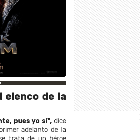
r
el elenco de la
te, pues yo sí",
dice
primer adelanto de la
 se trata de un héroe