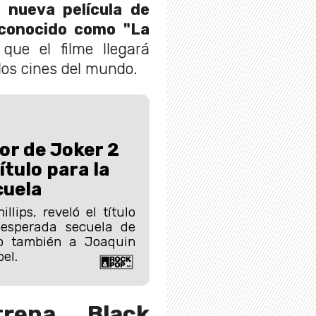
 nueva película de
conocido como "La
que el filme llegará
los cines del mundo.
or de Joker 2
ítulo para la
cuela
illips, reveló el título
 esperada secuela de
do también a Joaquin
el.
rena Black