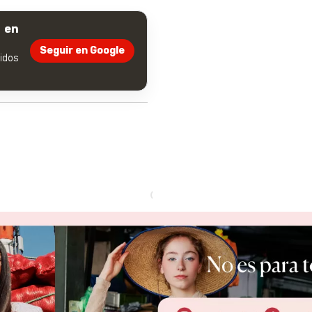
 en
Seguir en Google
dos