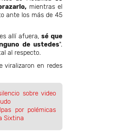
brazarlo,
mientras el
nto ante los más de 45
s allí afuera,
sé que
inguno de ustedes
".
al al respecto.
 viralizaron en redes
ilencio sobre video
nudo
pas por polémicas
a Sixtina