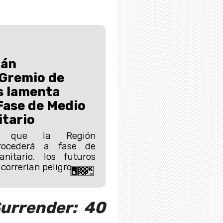
rán
 Gremio de
s lamenta
Fase de Medio
itario
er que la Región
trocederá a fase de
nitario, los futuros
correrían peligro.
urrender: 40