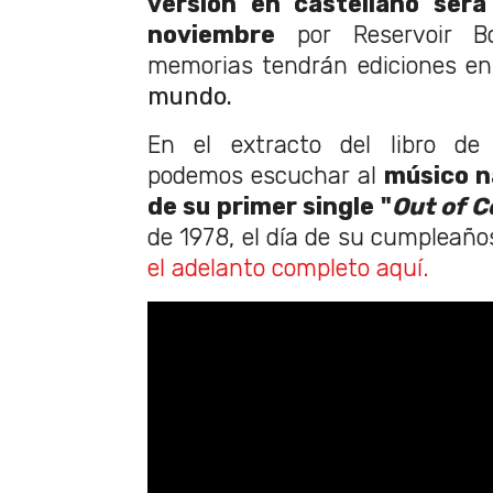
versión en castellano será
noviembre
por Reservoir Bo
memorias tendrán ediciones e
mundo.
En el extracto del libro d
podemos escuchar al
músico n
de su primer single "
Out of C
de 1978, el día de su cumpleañ
el adelanto completo aquí.