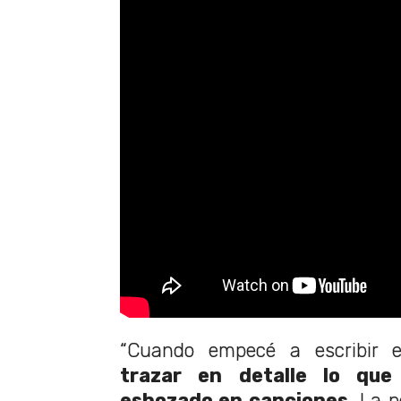
“Cuando empecé a escribir e
trazar en detalle lo que
esbozado en canciones.
La pe