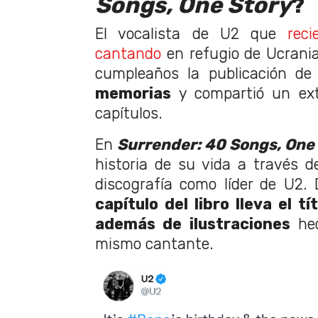
Songs, One Story
?
El vocalista de U2 que
rec
cantando
en refugio de Ucrani
cumpleaños la publicación d
memorias
y compartió un ext
capítulos.
En
Surrender: 40 Songs, One
historia de su vida a través d
discografía como líder de U2.
capítulo del libro lleva el t
además de ilustraciones
hec
mismo cantante.