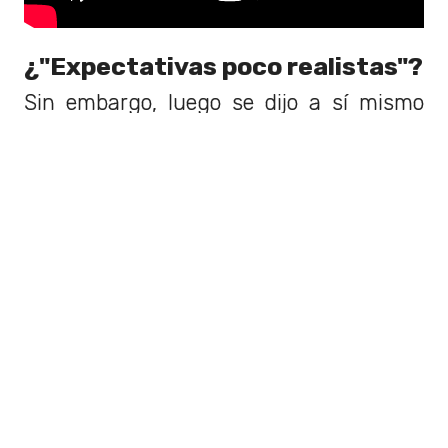
¿"Expectativas poco realistas"?
Sin embargo, luego se dijo a sí mismo
que tenía
"expectativas poco
realistas"
. Las cuales obstaculizaron
su éxito al principio.
“Cuando comencé, me impuse
expectativas poco realistas de que, de
alguna manera, si trabajaba lo
suficiente,
podría hacer que mi cara
fuera idéntica a la de Elvis”,
dijo
Austin Butler a los periodistas. “Y que
mis ojos se verían exactamente
como
los ojos de Elvis y (que los