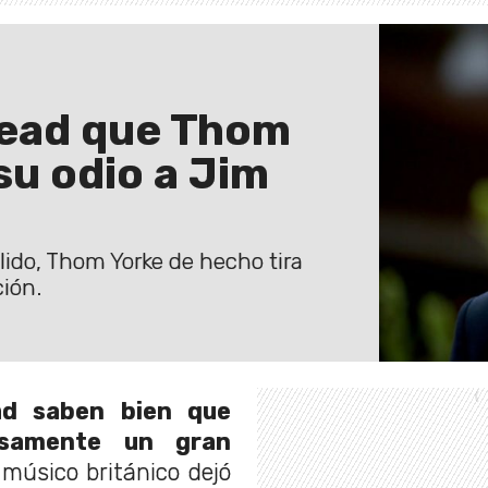
head que Thom
su odio a Jim
o, Thom Yorke de hecho tira
ión.
ad saben bien que
samente un gran
músico británico dejó