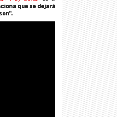
iona que se dejará
son".