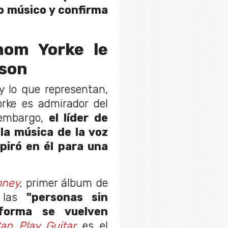
do músico y confirma
hom Yorke le
ison
y lo que representan,
rke es admirador del
embargo,
el líder de
la música de la voz
piró en él para una
oney
,
primer álbum de
las
"personas sin
forma se vuelven
an Play Guitar
es el