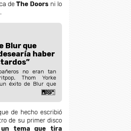
ica de
The Doors
ni lo
.
e Blur que
desearía haber
stardos”
añeros no eran tan
ritpop, Thom Yorke
un éxito de Blur que
ue de hecho escribió
ro de su primer disco
un tema que tira