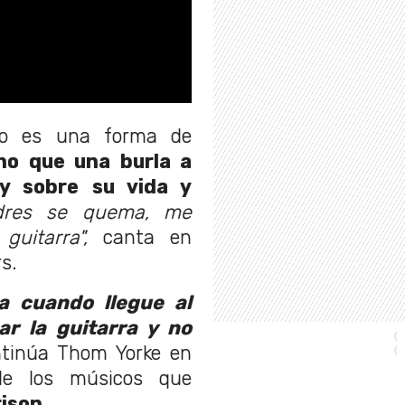
no es una forma de
no que una burla a
y sobre su vida y
dres se quema, me
uitarra",
canta en
s.
a cuando llegue al
ar la guitarra y no
ntinúa Thom Yorke en
 de los músicos que
ison.