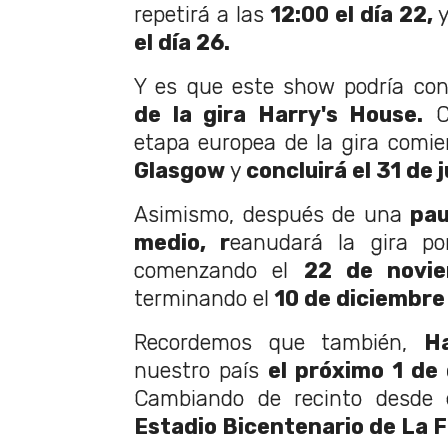
repetirá a las
12:00 el día 22,
y
el día 26.
Y es que este show podría co
de la gira Harry's House.
Ca
etapa europea de la gira comi
Glasgow
y
concluirá el 31 de 
Asimismo, después de una
pau
medio, r
eanudará la gira po
comenzando el
22 de novi
terminando el
10 de diciembre 
Recordemos que también,
H
nuestro país
el próximo 1 de
Cambiando de recinto desde e
Estadio Bicentenario de La F