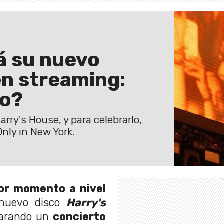
á su nuevo
en streaming:
lo?
rry's House, y para celebrarlo,
Only in New York.
jor momento a nivel
nuevo disco
Harry's
eparando un
concierto