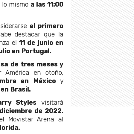
 lo mismo
a las 11:00
nsiderarse
el primero
be destacar que la
enza el
11 de junio en
julio en Portugal.
sa de tres meses y
r América en otoño,
embre en México
y
en Brasil.
arry Styles
visitará
 diciembre de 2022.
l Movistar Arena al
lorida.