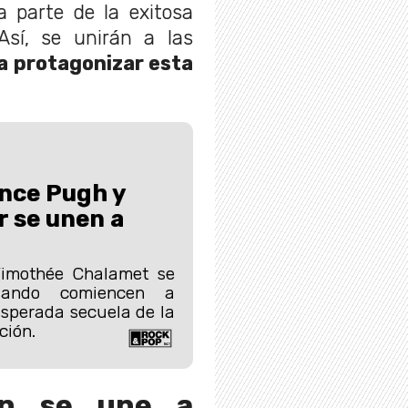
a parte de la exitosa
 Así, se unirán a las
a protagonizar esta
ence Pugh y
r se unen a
Timothée Chalamet se
cuando comiencen a
esperada secuela de la
ción.
en se une a