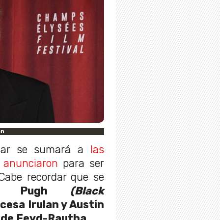
en
scar se sumará a
las
e anunciaron
para ser
Cabe recordar que se
nce Pugh
(Black
ncesa Irulan y Austin
l de Feyd-Rautha.