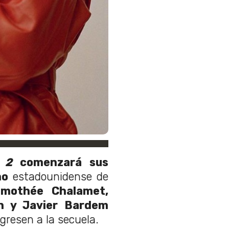
e 2
comenzará sus
ño
estadounidense de
imothée Chalamet,
n y Javier Bardem
gresen a la secuela.