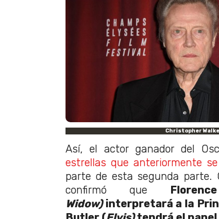
Christopher Walk
Así, el actor ganador del O
estrellas que anteriormente s
parte de esta segunda parte. 
confirmó que
Flore
Widow)
interpretará a la Pri
Butler (
Elvis)
tendrá el pape