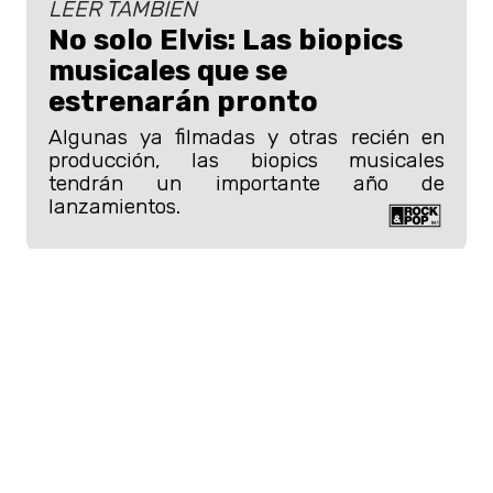
LEER TAMBIÉN
No solo Elvis: Las biopics
musicales que se
estrenarán pronto
Algunas ya filmadas y otras recién en
producción, las biopics musicales
tendrán un importante año de
lanzamientos.
El compromiso no fue suficiente
The Doors, al escucharlo cantar
no
podían diferenciar la voz de Val
Kilmer, con la de Jim Morrison
. No
cuesta entender el porqué de su
dificultad para desprenderse de sus
personaje. A pesar de todo el esfuerzo,