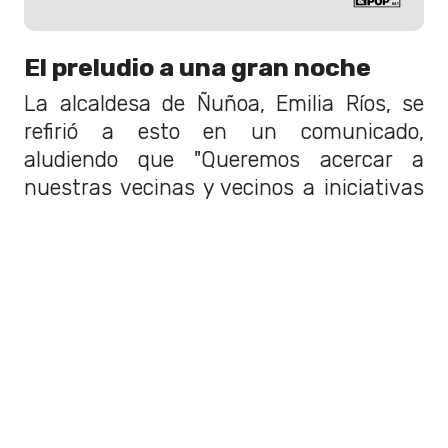
El preludio a una gran noche
La alcaldesa de Ñuñoa, Emilia Ríos, se
refirió a esto en un comunicado,
aludiendo que "Queremos acercar a
nuestras vecinas y vecinos a iniciativas
que
vinculen la defensa de los
derechos humanos con la cultura y el
arte"
. Cabe mencionar que Ingrid
Olderöck, referida en el corto, vivió un
buen tiempo en esa misma comuna.
LEER TAMBIÉN
¡Confirmado! Anuncian a