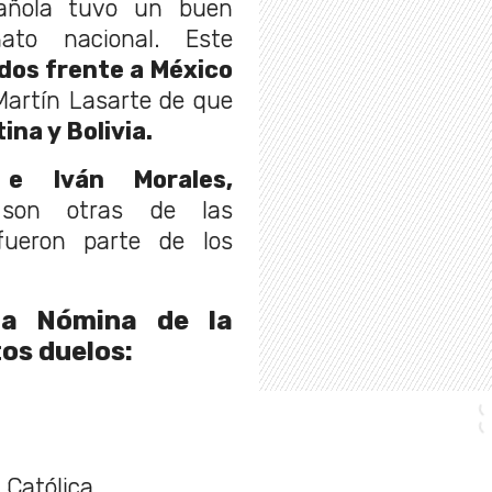
añola tuvo un buen
ato nacional. Este
dos frente a México
artín Lasarte de que
ina y Bolivia.
 e Iván Morales,
on otras de las
ueron parte de los
 la
Nómina de la
os duelos:
 Católica