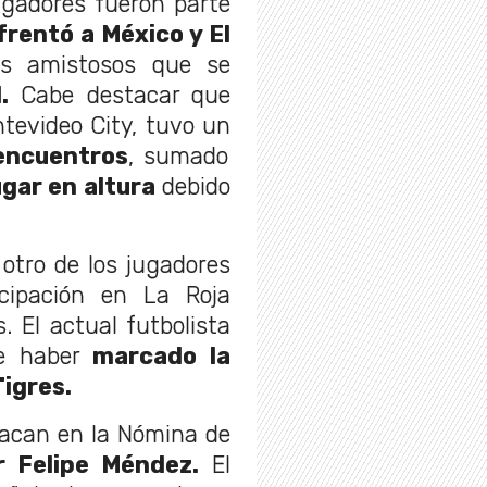
ugadores fueron parte
rentó a México y El
os amistosos que se
.
Cabe destacar que
ntevideo City, tuvo un
encuentros
, sumado
ugar en altura
debido
otro de los jugadores
cipación en La Roja
 El actual futbolista
de haber
marcado la
Tigres.
tacan en la Nómina de
r Felipe Méndez.
El