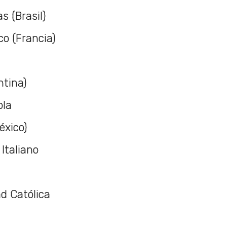
s (Brasil)
co (Francia)
ntina)
ola
éxico)
Italiano
ad Católica