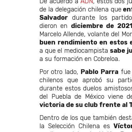
De acuerdo a
ADN
, estos dos j
de la delegación chilena que
enf
Salvador
durante los partid
dieron en
diciembre de 2021
Marcelo Allende, volante del Mo
buen rendimiento en estos 
a que el mediocampista
sabe j
a su formación en Cobreloa.
Por otro lado,
Pablo Parra
fue 
chilenos que aprobó su parti
durante estos duelos amistosos.
del Puebla de México viene 
victoria de su club frente al 
Dentro de los que también des
la Selección Chilena es
Vícto