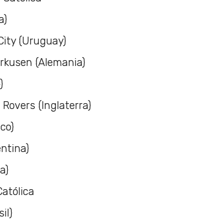
a)
City (Uruguay)
erkusen (Alemania)
)
 Rovers (Inglaterra)
ico)
entina)
a)
Católica
il)