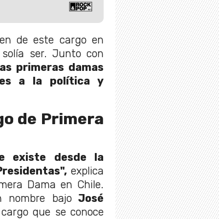
gen de este cargo en
 solía ser. Junto con
las primeras damas
s a la política y
go de Primera
e existe desde la
Presidentas",
explica
rimera Dama en Chile.
n nombre bajo
José
l cargo que se conoce