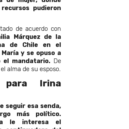
 recursos pudieron
tado de acuerdo con
ilia
Má
rquez de la
ma de Chile en el
María y se opuso a
ó el mandatario.
De
r el alma de su esposo.
para Irina
 seguir esa senda,
rgo más político.
na le interesa el