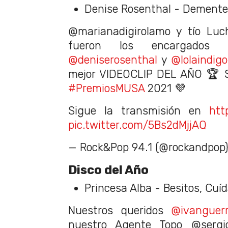
Denise Rosenthal - Demente
@marianadigirolamo y tío Lu
fueron los encargados 
@deniserosenthal
y
@lolaindigo
mejor VIDEOCLIP DEL AÑO 🏆 
#PremiosMUSA
2021 💜
Sigue la transmisión en
htt
pic.twitter.com/5Bs2dMjjAQ
— Rock&Pop 94.1 (@rockandpop
Disco del Año
Princesa Alba - Besitos, Cuí
Nuestros queridos
@ivanguer
nuestro Agente Topo @sergi