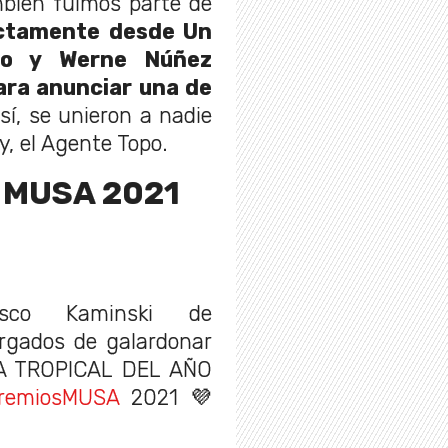
bién fuimos parte de
ectamente desde Un
ero y Werne Núñez
ara anunciar una de
sí, se unieron a nadie
, el Agente Topo.
 MUSA 2021
sco Kaminski de
rgados de galardonar
A TROPICAL DEL AÑO
remiosMUSA
2021 💜