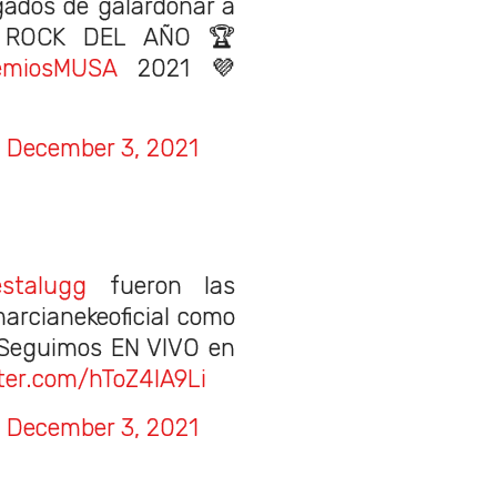
gados de galardonar a
 ROCK DEL AÑO 🏆
emiosMUSA
2021 💜
)
December 3, 2021
stalugg
fueron las
arcianekeoficial como
Seguimos EN VIVO en
tter.com/hToZ4lA9Li
)
December 3, 2021