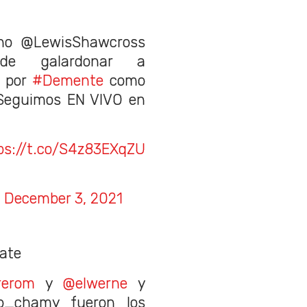
cho @LewisShawcross
de galardonar a
por
#Demente
como
Seguimos EN VIVO en
ps://t.co/S4z83EXqZU
)
December 3, 2021
date
rerom
y
@elwerne
y
o_chamy fueron los