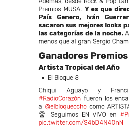
Además, desde Rock & Pop tam
Premios MUSA.
Y es que dir
País Genero, Iván Guerr
sacaron sus mejores looks p
las categorías de la noche.
A
menos que al gran Sergio Chamy
Ganadores Premios
Artista Tropical del Año
El Bloque 8
Chiqui Aguayo y Franci
#RadioCorazón
fueron los enca
a
@elbloqueocho
como ARTIST
🏆 Seguimos EN VIVO en
#P
pic.twitter.com/S4bD4N40nN