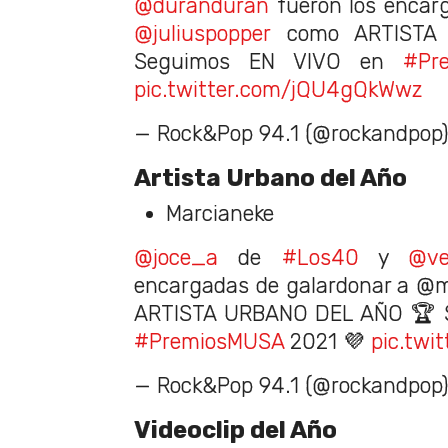
@duranduran
fueron los encar
@juliuspopper
como ARTISTA
Seguimos EN VIVO en
#Pr
pic.twitter.com/jQU4gQkWwz
— Rock&Pop 94.1 (@rockandpop
Artista Urbano del Año
Marcianeke
@joce_a
de
#Los40
y
@ve
encargadas de galardonar a @m
ARTISTA URBANO DEL AÑO 🏆 
#PremiosMUSA
2021 💜
pic.twi
— Rock&Pop 94.1 (@rockandpop
Videoclip del Año