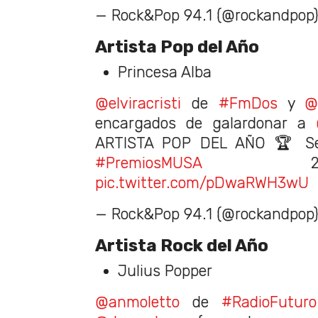
— Rock&Pop 94.1 (@rockandpop
Artista Pop del Año
Princesa Alba
@elviracristi
de
#FmDos
y
@
encargados de galardonar a
ARTISTA POP DEL AÑO 🏆 Se
#PremiosMUSA
202
pic.twitter.com/pDwaRWH3wU
— Rock&Pop 94.1 (@rockandpop
Artista Rock del Año
Julius Popper
@anmoletto
de
#RadioFuturo