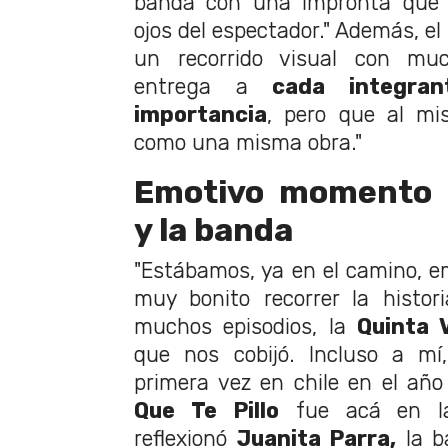
banda con una impronta que l
ojos del espectador." Además, el
un recorrido visual con mu
entrega a
cada integra
importancia
, pero que al mi
como una misma obra."
Emotivo momento 
y la banda
"Estábamos, ya en el camino, 
muy bonito recorrer la histor
muchos episodios, la
Quinta 
que nos cobijó. Incluso a mí
primera vez en chile en el año
Que Te Pillo
fue acá en 
reflexionó
Juanita Parra,
la ba