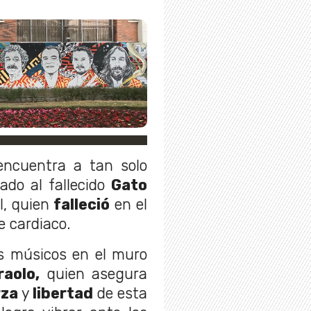
encuentra a tan solo
do al fallecido
Gato
l, quien
falleció
en el
 cardiaco.
os músicos en el muro
raolo,
quien asegura
rza
y
libertad
de esta