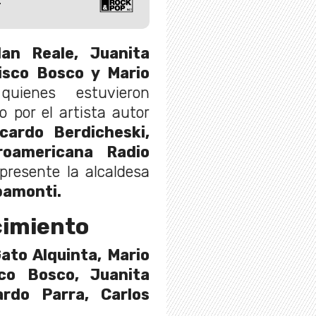
lan Reale,
Juanita
cisco Bosco y Mario
quienes estuvieron
 por el artista autor
icardo
Berdicheski,
roamericana Radio
presente la alcaldesa
pamonti.
cimiento
ato Alquinta, Mario
sco Bosco, Juanita
ardo Parra, Carlos