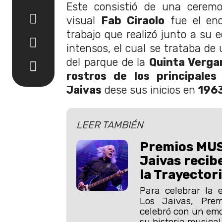
Este consistió de una ceremo
visual
Fab Ciraolo
fue el enc
trabajo que realizó junto a su
intensos, el cual se trataba de
del parque de la
Quinta Verga
rostros de los principales
Jaivas
dese sus inicios en
1963
LEER TAMBIÉN
Premios MUS
Jaivas recib
la Trayector
Para celebrar la 
Los Jaivas, Pre
celebró con un emo
su historia musical