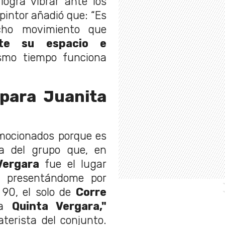
ogra vibrar ante los
 pintor añadió que: “Es
cho movimiento que
nte su espacio e
smo tiempo funciona
para Juanita
emocionados porque es
ia del grupo que, en
Vergara
fue el lugar
, presentándome por
 90, el solo de
Corre
la
Quinta Vergara,"
terista del conjunto.