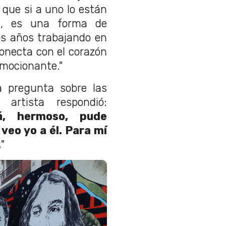
que si a uno lo están
a, es una forma de
os años trabajando en
onecta con el corazón
emocionante."
 pregunta sobre las
artista respondió:
á, hermoso, pude
 veo yo a él. Para mí
.
"