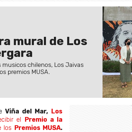
a mural de Los
ergara
 musicos chilenos, Los Jaivas
 los premios MUSA.
e
Viña del Mar,
Los
ecibir el
Premio
a la
e los
Premios MUSA
.