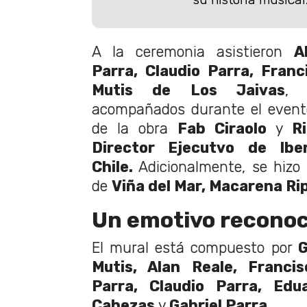
A la ceremonia asistieron
A
Parra, Claudio Parra, Fran
Mutis de Los Jaivas
, 
acompañados durante el evento
de la obra
Fab Ciraolo
y
R
Director Ejecutvo de Ibe
Chile.
Adicionalmente, se hizo 
de
Viña del Mar, Macarena Ri
Un emotivo recono
El mural está compuesto por
G
Mutis, Alan Reale, Franci
Parra, Claudio Parra, Edu
Cabezas
y
Gabriel Parra.