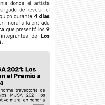
nia donde el artista
argado de revelar el
 equipo durante
4 días
 un mural a la entrada
ra
que presentó los
9
integrantes de
Los
.
A 2021: Los
en el Premio a
ia
enorme trayectoria de
mios MUSA 2021 los
tivo mural en honor a
.