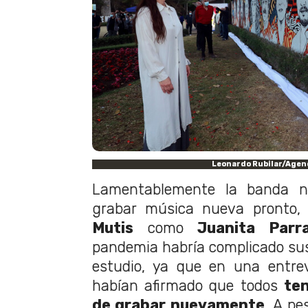
Leonardo Rubilar/Agen
Lamentablemente la banda n
grabar música nueva pronto
Mutis
como
Juanita Parr
pandemia habría complicado sus 
estudio, ya que en una entre
habían afirmado que todos
ten
de grabar nuevamente
. A pe