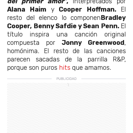
del primer amor
",
interpretados por
Alana Haim
y
Cooper Hoffman.
El
resto del elenco lo componen
Bradley
Cooper, Benny Safdie y Sean Penn.
El
título inspira una canción original
compuesta por
Jonny Greenwood
,
homónima. El resto de las canciones
parecen sacadas de la parrilla R&P,
porque son puros
hits
que amamos.