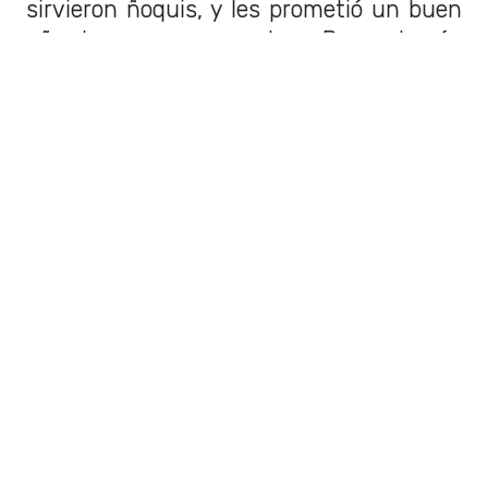
sirvieron ñoquis, y les prometió un buen
año de pescas y cosechas. Pero además
de eso, cuando se retiró de la mesa
encontraron monedas de oro bajo los
platos.
LEER TAMBIÉN
¿Cómo hacer leches
vegetales? Conoce esta
receta universal
Dentro de las iniciativas que puedes
tomar para reducir tu impacto ambiental
y mejorar tu salud están las leches
vegetales, ¿Cómo hacerlas?
Pero como ya revisamos según las