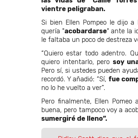
las vidas de "Callie Torre
vientre peligraban.
Si bien Ellen Pompeo le dijo a
quería "
acobardarse
" ante la i
le faltaba un poco de destreza v
“Quiero estar todo adentro. Q
quiero intentarlo, pero
soy una
Pero sí, si ustedes pueden ayuda
recordó. Y añadió: “Sí,
fue comp
no lo he vuelto a ver”.
Pero finalmente, Ellen Pomeo 
buena, pero tampoco voy a aco
sumergiré de lleno”.