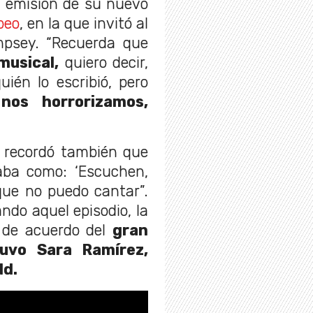
a emisión de su nuevo
peo
, en la que invitó al
mpsey. “Recuerda que
musical,
quiero decir,
uién lo escribió, pero
,
nos horrorizamos,
, recordó también que
aba como: ‘Escuchen,
que no puedo cantar”.
ndo aquel episodio, la
o de acuerdo del
gran
uvo Sara Ramírez,
dd.