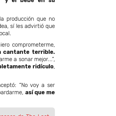
s" y el bebé en su
 la producción que no
dea, sí les advirtió que
ocal.
uiero comprometerme,
 cantante terrible.
rme a sonar mejor...”,
letamente ridículo
,
aceptó: “No voy a ser
bardarme,
así que me