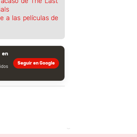
fracaso de The Last
ials
e a las películas de
 en
Seguir en Google
dos