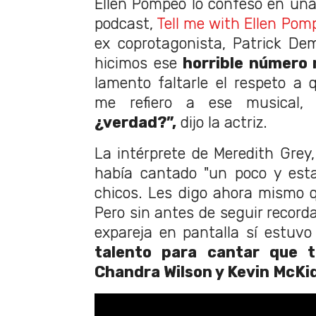
Ellen Pompeo lo confesó en un
podcast,
Tell me with Ellen Pom
ex coprotagonista, Patrick De
hicimos ese
horrible número 
lamento faltarle el respeto a q
me refiero a ese musical
¿verdad?”,
dijo la actriz.
La intérprete de Meredith Grey
había cantado "un poco y est
chicos. Les digo ahora mismo 
Pero sin antes de seguir recorda
expareja en pantalla sí estuv
talento para cantar que t
Chandra Wilson y Kevin McKi