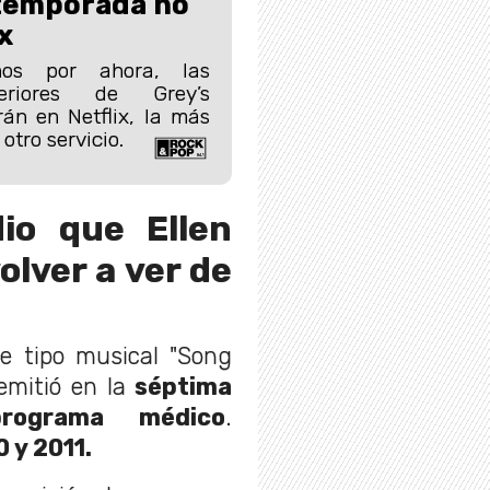
 temporada no
x
os por ahora, las
eriores de Grey’s
án en Netflix, la más
otro servicio.
dio que Ellen
lver a ver de
de tipo musical "Song
emitió en la
séptima
rograma médico
.
 y 2011.